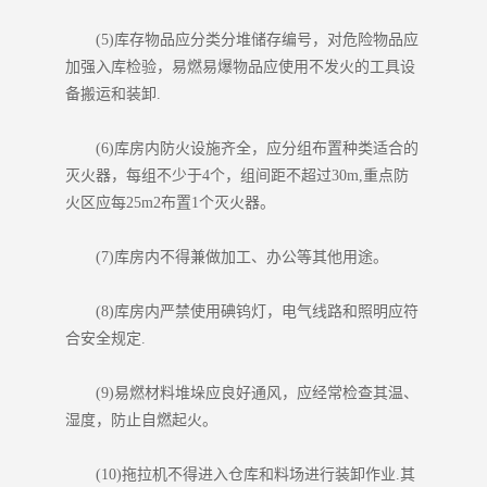
(5)库存物品应分类分堆储存编号，对危险物品应
加强入库检验，易燃易爆物品应使用不发火的工具设
备搬运和装卸.
(6)库房内防火设施齐全，应分组布置种类适合的
灭火器，每组不少于4个，组间距不超过30m,重点防
火区应每25m2布置1个灭火器。
(7)库房内不得兼做加工、办公等其他用途。
(8)库房内严禁使用碘钨灯，电气线路和照明应符
合安全规定.
(9)易燃材料堆垛应良好通风，应经常检查其温、
湿度，防止自燃起火。
(10)拖拉机不得进入仓库和料场进行装卸作业.其