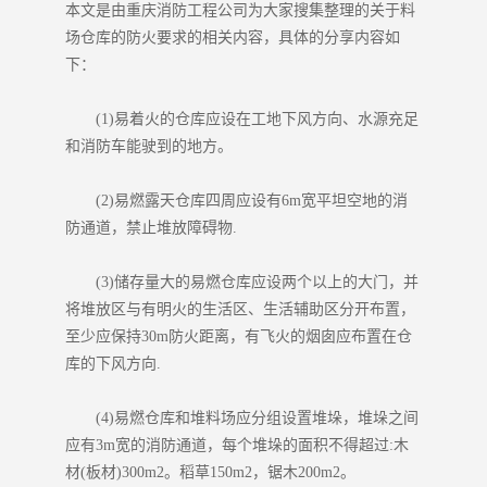
本文是由重庆消防工程公司为大家搜集整理的关于料
场仓库的防火要求的相关内容，具体的分享内容如
下：
(1)易着火的仓库应设在工地下风方向、水源充足
和消防车能驶到的地方。
(2)易燃露天仓库四周应设有6m宽平坦空地的消
防通道，禁止堆放障碍物.
(3)储存量大的易燃仓库应设两个以上的大门，并
将堆放区与有明火的生活区、生活辅助区分开布置，
至少应保持30m防火距离，有飞火的烟囱应布置在仓
库的下风方向.
(4)易燃仓库和堆料场应分组设置堆垛，堆垛之间
应有3m宽的消防通道，每个堆垛的面积不得超过:木
材(板材)300m2。稻草150m2，锯木200m2。