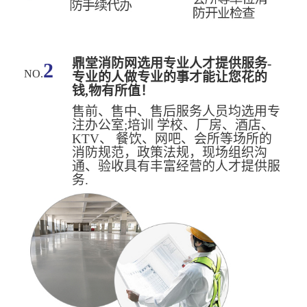
鼎堂消防网选用专业人才提供服务-
2
NO.
专业的人做专业的事才能让您花的
钱,物有所值！
售前、售中、售后服务人员均选用专
注办公室;培训 学校、厂房、酒店、
KTV、 餐饮、网吧、会所等场所的
消防规范，政策法规，现场组织沟
通、验收具有丰富经营的人才提供服
务.