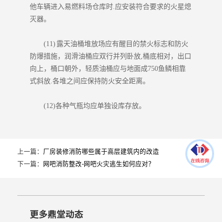
他车辆进入易燃料场仓库时.应安装符合要求的火星熄
灭器。
(11) 露天油桶堆放场应有醒目的禁火标志和防火
防爆措施，润滑油桶应双行并列卧放,桶底相对，出口
向上，桶口朝外，轻质油桶应与地面成750鱼鳞相靠
式斜放.各堆之间应保持防火安全距离。
(12)各种气瓶均应单独设库存放。
上一篇：
厂房装修消防哪些属于高层建筑内的改造
下一篇：
网吧消防整改-网吧火灾逃生如何应对？
更多鼎堂动态